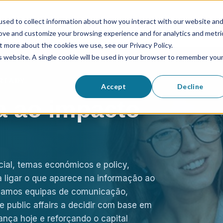
sed to collect information about how you interact with our website an
Glossário
Empresa
Contactos
Log
rove and customize your browsing experience and for analytics and metri
t more about the cookies we use, see our Privacy Policy.
is website. A single cookie will be used in your browser to remember you
READY.
Accept
Decline
a ao impacto
ial, temas económicos e policy,
ra ligar o que aparece na informação ao
udamos equipas de comunicação,
e public affairs a decidir com base em
ança hoje e reforçando o capital