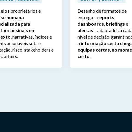
elos
proprietários e
Desenho de formatos de
ise humana
entrega –
reports
,
cializada
para
dashboards
,
briefings
e
sformar
sinais em
alertas
– adaptados a cad
texto
, narrativas, índices e
nível de decisão, garantind
ghts acionáveis sobre
a
informação certa chega
tação, risco, stakeholders e
equipas certas
,
no mome
c affairs.
certo
.