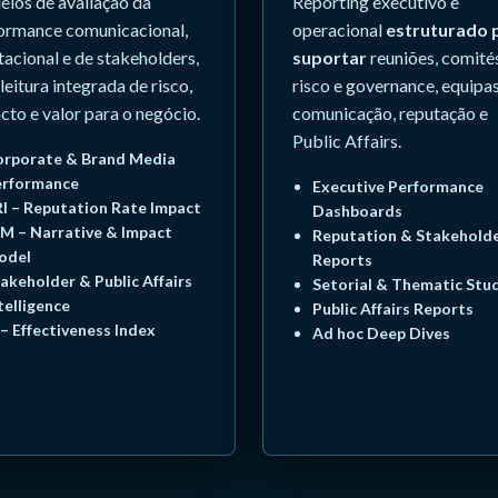
los de avaliação da
Reporting executivo e
ormance comunicacional,
operacional
estruturado 
tacional e de stakeholders,
suportar
reuniões, comité
leitura integrada de risco,
risco e governance, equipa
cto e valor para o negócio.
comunicação, reputação e
Public Affairs.
rporate & Brand Media
erformance
Executive Performance
I – Reputation Rate Impact
Dashboards
M – Narrative & Impact
Reputation & Stakehold
odel
Reports
akeholder & Public Affairs
Setorial & Thematic Stu
telligence
Public Affairs Reports
 – Effectiveness Index
Ad hoc Deep Dives