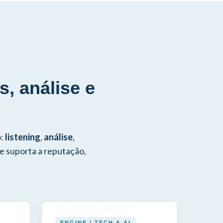
, análise e
o:
listening
,
análise
,
e suporta a reputação,
ENGINE | TECH & AI