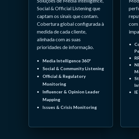
Soluções de Media Intelligence,
Mode
Social & Official Listening que
perf
captam os sinais que contam.
repu
Cobertura global configurada à
com 
medida de cada cliente,
impa
alinhada com as suas
Co
prioridades de informação.
P
RR
Media Intelligence 360º
NI
Social & Community Listening
M
Official & Regulatory
St
Monitoring
In
Influencer & Opinion Leader
IE
Mapping
Issues & Crisis Monitoring