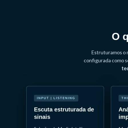
O q
Estruturamos o 
configurada como s
te
INPUT | LISTENING
TH
Escuta estruturada de
Aná
sinais
imp