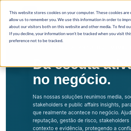
This website stores cookies on your computer. These cookies are u
Soluções
Insights
allow us to remember you. We use this information in order to imp
about our visitors both on this website and other media. To find ou
If you decline, your information won’t be tracked when you visit th
preference not to be tracked.
HUMAN-LED. AI-AMPLIFIED. FUTURE-
Da escuta ativ
no negócio.
Nas nossas soluções reunimos media, soc
stakeholders e public affairs insights, pa
que realmente acontece no negócio. Aj
reputação, gestão de risco, stakeholders 
contexto e evidência, protegendo a confi