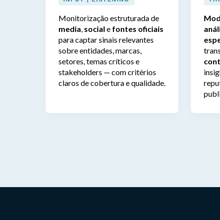
Monitorização estruturada de
Mod
media
,
social
e
fontes oficiais
anál
para captar sinais relevantes
espe
sobre entidades, marcas,
tran
setores, temas críticos e
con
stakeholders — com critérios
insi
claros de cobertura e qualidade.
repu
publi