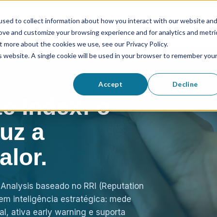
sed to collect information about how you interact with our website an
Glossário
Empresa
Contactos
Log
rove and customize your browsing experience and for analytics and metri
t more about the cookies we use, see our Privacy Policy.
is website. A single cookie will be used in your browser to remember you
Accept
Decline
e Index: o
duz a
alor.
Analysis baseado no RRI (Reputation
 em inteligência estratégica: mede
al, ativa early warning e suporta