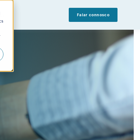
d
in
Falar connosco
cs
r