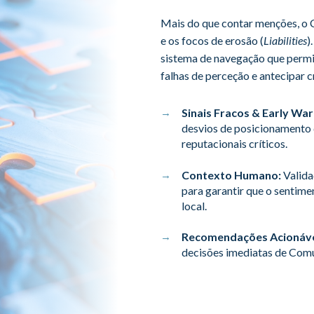
Mais do que contar menções, o C
e os focos de erosão (
Liabilities
)
sistema de navegação que permite
falhas de perceção e antecipar 
Sinais Fracos & Early War
desvios de posicionamento 
reputacionais críticos
.
Contexto Humano:
Valida
para garantir que o sentimen
local
.
Recomendações Acionáve
decisões imediatas de Comu