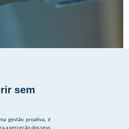
erir sem
ma gestão proativa, é
era a perceção dos seus