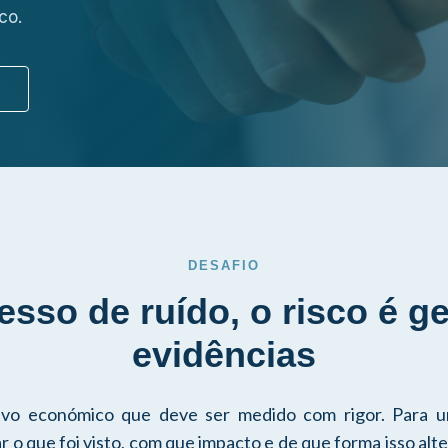
co.
DESAFIO
sso de ruído, o risco é g
evidências
vo económico que deve ser medido com rigor. Para u
r o que foi visto, com que impacto e de que forma isso alt