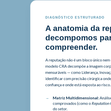
DIAGNÓSTICO ESTRUTURADO
A anatomia da re
decompomos pa
compreender.
A reputação não é um bloco único nem
modelo CRA decompõe a imagem corp
mensuráveis — como Liderança, Inova
identificar com precisão cirúrgica ond
confiança e onde está exposta ao risco
.
Matriz Multidimensional:
Anális
comprovados (como o
Reputation 
do setor
.