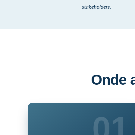
stakeholders
.
Onde a
01