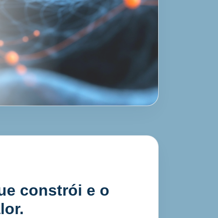
que constrói e o
lor.