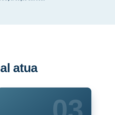
al atua
03