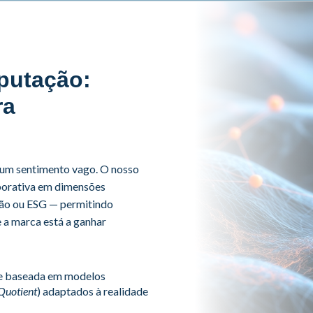
putação:
ra
 um sentimento vago.
O nosso
orativa em dimensões
ção ou ESG — permitindo
e a marca está a ganhar
e baseada em modelos
Quotient
) adaptados à realidade