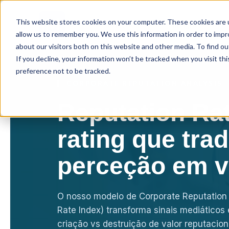
This website stores cookies on your computer. These cookies are u
Soluções
Insights
allow us to remember you. We use this information in order to imp
about our visitors both on this website and other media. To find ou
If you decline, your information won’t be tracked when you visit th
preference not to be tracked.
CORPORATE REPUTATION ANALYSIS
Reputation Rat
rating que tra
perceção em v
O nosso modelo de Corporate Reputation 
Rate Index) transforma sinais mediáticos
criação vs destruição de valor reputacion